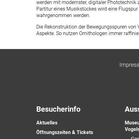
werden mit modernster, digitaler Phototechnik
Partitur eines Musikstückes wird eine Flugspur
wahrgenommen werden.
Die Rekonstruktion der Bewegungsspuren von Vö
Aspekte. So nutzen Ornithologen immer raffin
Impres
Besucherinfo
Aus
Aktuelles
Museu
Vogel
Öffnungszeiten & Tickets
Ges