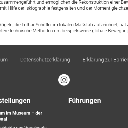
 zusammengeführt und ermöglichen die Rekonstruktion einer Bewe
 mit Hilfe der Iskiographie festgehalten und der Moment gleich
geln, die Lothar Schiffler im lokalen Maßstab aufzeichnet, hat
iertere technische Methoden um beispielsweise globale Bewegu
sum
Datenschutzerklärung
Erklärung zur Barrier
stellungen
Führungen
m im Museum – der
saal
chichte des Vogelsaals