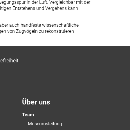
gungsspur in der Luft. Vergleichbar mit der
zeitigen Entstehens und Vergehens kann
 aber auch handfeste wissenschaftliche
ngen von Zugvögeln zu rekonstruieren
efreiheit
Über uns
Team
Museumsleitung