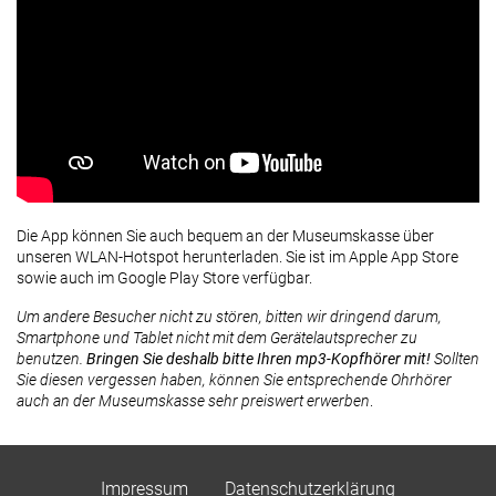
Die App können Sie auch bequem an der Museumskasse über
unseren WLAN-Hotspot herunterladen. Sie ist im Apple App Store
sowie auch im Google Play Store verfügbar.
Um andere Besucher nicht zu stören, bitten wir dringend darum,
Smartphone und Tablet nicht mit dem Gerätelautsprecher zu
benutzen.
Bringen Sie deshalb bitte Ihren mp3-Kopfhörer mit!
Sollten
Sie diesen vergessen haben, können Sie entsprechende Ohrhörer
auch an der Museumskasse sehr preiswert erwerben
.
Impressum
Datenschutzerklärung